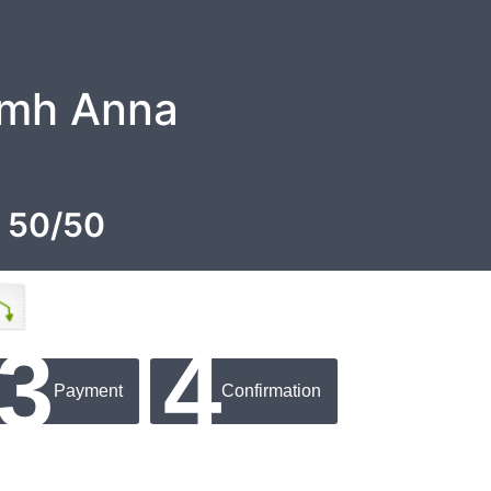
omh Anna
n 50/50
3
4
Payment
Confirmation