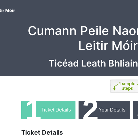
ir Móir
Cumann Peile Na
Leitir Móir
Ticéad Leath Bhliai
1
2
Ticket Details
Your Details
Ticket Details